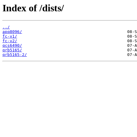
Index of /dists/
../
apq8096/
fc-v1/
fc-v2/
qcs6490/
qrb5165/
qrb5165-2/